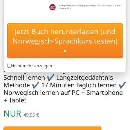
Jetzt Buch herunterladen (und
Norwegisch für
AUFBAUKURS
Fortgeschrittene: Lernen
Norwegisch-Sprachkurs testen)
Sie den Norwegisch-
»
Aufbauwortschatz B1 und B2
Nicht mehr anzeigen
Norwegisch für Fortgeschrittene ✔
Schnell lernen ✔ Langzeitgedächtnis-
Methode ✔ 17 Minuten täglich lernen ✔
Norwegisch lernen auf PC + Smartphone
+ Tablet
NUR
49.95 €