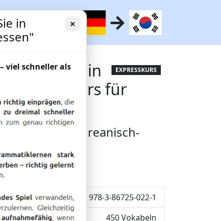
ie in
✕
essen"
ie, was Sie in
– viel schneller als
EXPRESSKURS
oreanischkurs für
-Sprachkurs: Koreanisch-
Korea.
ISBN: 978-3-86725-022-1
450 Vokabeln