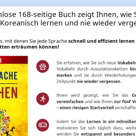
lose 168-seitige Buch zeigt Ihnen, wie S
t Koreanisch lernen und nie wieder verg
Koreanisch lernen: Lernen S
cks, mit denen Sie jede Sprache
schnell und effizient lernen 
hätten erträumen können!
Korea wirklich brauchen. K
Ihren Urlaub in Korea
Koreanisch lernen mit dem Express
Vokabeltrainer für Ihren Urlaub in 
NUR
29.95 €
Mehr Informationen