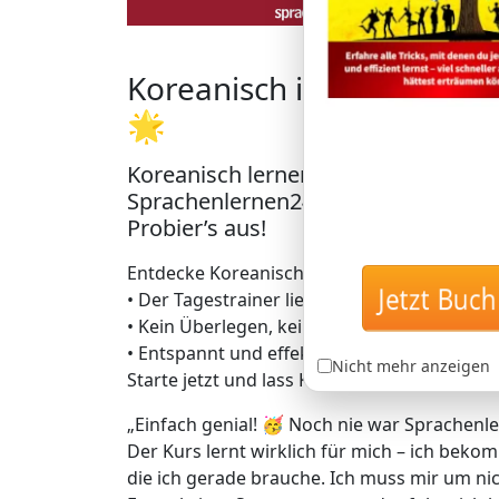
Koreanisch in Rekordzeit 
🌟
Koreanisch lernen mit der einzigar
Sprachenlernen24: Lerne Koreanisch
Probier’s aus!
Entdecke Koreanischlernen auf geniale Art –
• Der Tagestrainer liefert dir täglich genau
Jetzt Buch 
• Kein Überlegen, keine Zeitverschwendung 
• Entspannt und effektiv zu bis zu 5.000 da
Nicht mehr anzeigen
Starte jetzt und lass Koreanisch quasi von s
„Einfach genial! 🥳 Noch nie war Sprachenle
Der Kurs lernt wirklich für mich – ich bekom
die ich gerade brauche. Ich muss mir um 