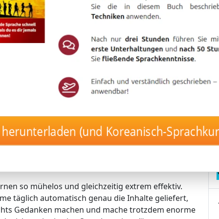
– mit nur 17 Minuten pro Tag!
tigen Langzeitgedächtnis-Lernmethode von
, ohne es jemals wieder zu vergessen.
 vollautomatisch und stressfrei! 🤖🚀
 die Inhalte, die perfekt zu deinem Lernstand passen.
herunterladen (und Koreanisch-Sprachku
– der Kurs erkennt automatisch, was du brauchst.
uerhaft gespeicherten Vokabeln.
elbst in dein Langzeitgedächtnis fließen!
rnen so mühelos und gleichzeitig extrem effektiv.
me täglich automatisch genau die Inhalte geliefert,
nichts Gedanken machen und mache trotzdem enorme