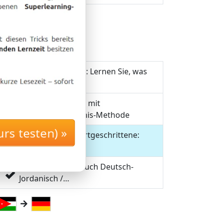
Jordanisch lernen: Lernen Sie, was
A1
Sie in…
Jordanisch lernen mit
A1+A2
Langzeitgedächtnis-Methode
rs testen) »
Jordanisch für Fortgeschrittene:
B1+B2
Lernen Sie…
Digitales Wörterbuch Deutsch-
Jordanisch /…