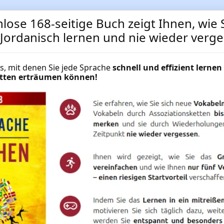
lose 168-seitige Buch zeigt Ihnen, wie S
 Jordanisch lernen und nie wieder verg
cks, mit denen Sie jede Sprache
schnell und effizient lernen 
Jordanisch für Fortgeschri
hätten erträumen können!
Sie den Jordanisch-Aufbau
Jordanisch für Fortgeschrittene ✔
Langzeitgedächtnis-Methode ✔ 17
Jordanisch lernen auf PC + Smartph
NUR
49.95 €
Mehr Informationen