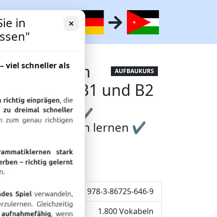
ie in
✕
essen"
– viel schneller als
ttene: Lernen
AUFBAUKURS
wortschatz B1 und B2
 Schnell lernen ✔
 Minuten täglich lernen ✔
one + Tablet
ISBN: 978-3-86725-646-9
1.800 Vokabeln