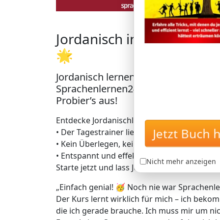
Jordanisch in Rekordzeit 
🌟
Jordanisch lernen mit der einzigar
Sprachenlernen24: Lerne Jordanisch
Probier’s aus!
Entdecke Jordanischlernen auf geniale Art –
• Der Tagestrainer liefert dir täglich genau
Jetzt Buch 
• Kein Überlegen, keine Zeitverschwendung 
• Entspannt und effektiv zu bis zu 5.000 da
Nicht mehr anzeigen
Starte jetzt und lass Jordanisch quasi von se
„Einfach genial! 🥳 Noch nie war Sprachenle
Der Kurs lernt wirklich für mich – ich bekom
die ich gerade brauche. Ich muss mir um 