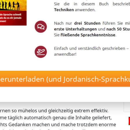
– mit nur 17 Minuten pro Tag!
tigen Langzeitgedächtnis-Lernmethode von
, ohne es jemals wieder zu vergessen.
 vollautomatisch und stressfrei! 🤖🚀
 die Inhalte, die perfekt zu deinem Lernstand passen.
herunterladen (und Jordanisch-Sprachku
– der Kurs erkennt automatisch, was du brauchst.
uerhaft gespeicherten Vokabeln.
lbst in dein Langzeitgedächtnis fließen!
rnen so mühelos und gleichzeitig extrem effektiv.
me täglich automatisch genau die Inhalte geliefert,
nichts Gedanken machen und mache trotzdem enorme