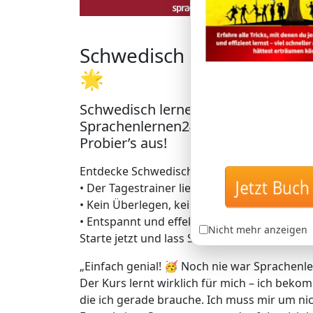
Schwedisch in Rekordzeit 
🌟
Schwedisch lernen mit der einzigar
Sprachenlernen24: Lerne Schwedisch
Probier’s aus!
Entdecke Schwedischlernen auf geniale Art 
• Der Tagestrainer liefert dir täglich genau
Jetzt Buch 
• Kein Überlegen, keine Zeitverschwendung 
• Entspannt und effektiv zu bis zu 5.000 da
Nicht mehr anzeigen
Starte jetzt und lass Schwedisch quasi von s
„Einfach genial! 🥳 Noch nie war Sprachenle
Der Kurs lernt wirklich für mich – ich bekom
die ich gerade brauche. Ich muss mir um 