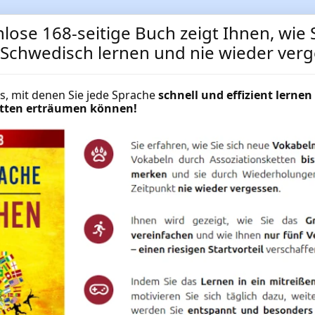
lose 168-seitige Buch zeigt Ihnen, wie S
t Schwedisch lernen und nie wieder ver
cks, mit denen Sie jede Sprache
schnell und effizient lernen 
Business-Schwedisch-Kurs
hätten erträumen können!
Sprachenlernen24
Schwedisch-Businesskurs: Lernen 
Businesswortschatz für das Geschä
NUR
49.95 €
Mehr Informationen