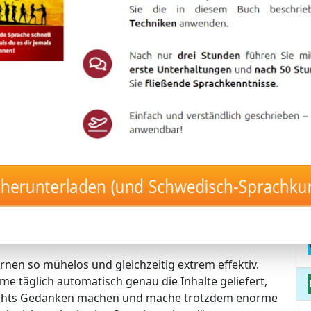
– mit nur 17 Minuten pro Tag!
tigen Langzeitgedächtnis-Lernmethode von
, ohne es jemals wieder zu vergessen.
– vollautomatisch und stressfrei! 🤖🚀
 die Inhalte, die perfekt zu deinem Lernstand passen.
herunterladen (und Schwedisch-Sprachku
– der Kurs erkennt automatisch, was du brauchst.
uerhaft gespeicherten Vokabeln.
elbst in dein Langzeitgedächtnis fließen!
rnen so mühelos und gleichzeitig extrem effektiv.
me täglich automatisch genau die Inhalte geliefert,
nichts Gedanken machen und mache trotzdem enorme