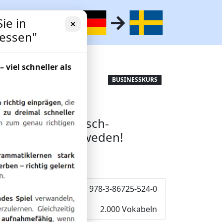
ie in
✕
gessen"
– viel schneller als
 von
BUSINESSKURS
Sie den Schwedisch-
ftsleben in Schweden!
ISBN: 978-3-86725-524-0
2.000 Vokabeln