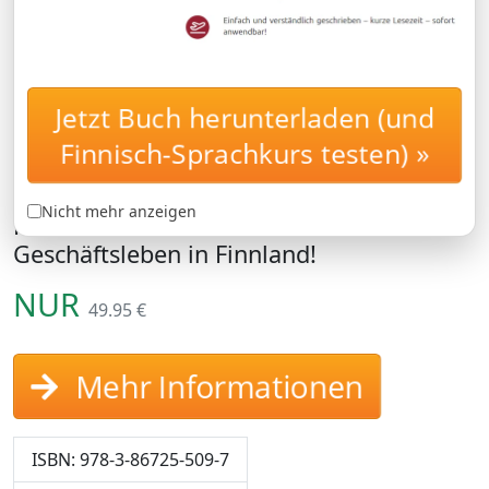
Business-Finnisch-Kurs
Jetzt Buch herunterladen (und
BUSINESSKURS
von Sprachenlernen24
Finnisch-Sprachkurs testen) »
Finnisch-Businesskurs: Lernen Sie den
Nicht mehr anzeigen
Finnisch-Businesswortschatz für das
Geschäftsleben in Finnland!
NUR
49.95 €
Mehr Informationen
ISBN: 978-3-86725-509-7