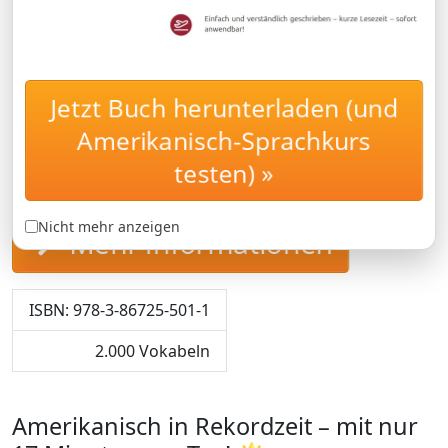
Sprachenlernen24
Amerikanisch-Businesskurs: Lernen Sie
den Amerikanisch-Businesswortschatz für
Jetzt Buch herunterladen (und
das Geschäftsleben in den USA!
Amerikanisch-Sprachkurs
NUR
testen) »
49.95 €
Nicht mehr anzeigen
Mehr Informationen
ISBN: 978-3-86725-501-1
2.000 Vokabeln
Amerikanisch in Rekordzeit – mit nur