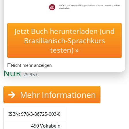
Brasilien wirklich brauchen.
Brasilianischkurs für Ihren Urlaub
in Brasilien
Jetzt Buch herunterladen (und
Brasilianisches Portugiesisch lernen mit
Brasilianisch-Sprachkurs
dem Express-Sprachkurs: Brasilianisch-
testen) »
Vokabeltrainer für Ihren Urlaub in
Brasilien.
Nicht mehr anzeigen
NUR
29.95 €
Mehr Informationen
ISBN: 978-3-86725-003-0
450 Vokabeln