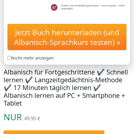
Jetzt Buch herunterladen (und
Albanisch für
AUFBAUKURS
Fortgeschrittene: Lernen
Albanisch-Sprachkurs testen) »
Sie den Albanisch-
Aufbauwortschatz B1 und B2
Nicht mehr anzeigen
Albanisch für Fortgeschrittene ✔ Schnell
lernen ✔ Langzeitgedächtnis-Methode
✔ 17 Minuten täglich lernen ✔
Albanisch lernen auf PC + Smartphone +
Tablet
NUR
49.95 €