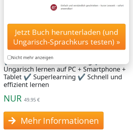
Jetzt Buch herunterladen (und
Ungarisch lernen mit
BASISKURS
Ungarisch-Sprachkurs testen) »
Superlearning-Technologie
Ungarischkurs sofort starten und testen
Nicht mehr anzeigen
✔ 17 Minuten lernen am Tag ✔
Ungarisch lernen auf PC + Smartphone +
Tablet ✔ Superlearning ✔ Schnell und
effizient lernen
NUR
49.95 €
Mehr Informationen