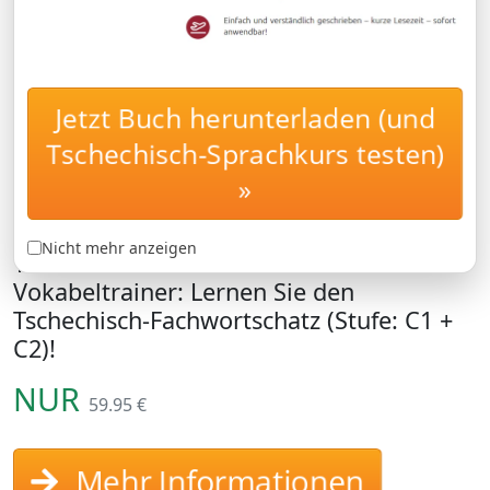
Jetzt Buch herunterladen (und
Tschechisch-
FACHWORTSCHATZ
Tschechisch-Sprachkurs testen)
Fachwortschatz:
Vokabeltrainer für das Niveau C1 &
»
C2
Nicht mehr anzeigen
Tschechisch-Fachwortschatz-
Vokabeltrainer: Lernen Sie den
Tschechisch-Fachwortschatz (Stufe: C1 +
C2)!
NUR
59.95 €
Mehr Informationen