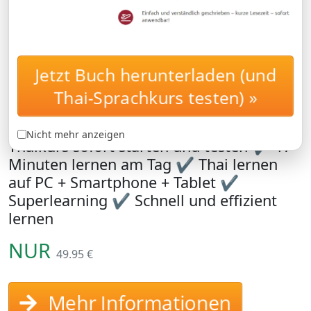
Thai lernen mit
Jetzt Buch herunterladen (und
BASISKURS
Langzeitgedächtnis-
Thai-Sprachkurs testen) »
Methode
Nicht mehr anzeigen
Thaikurs sofort starten und testen ✔ 17
Minuten lernen am Tag ✔ Thai lernen
auf PC + Smartphone + Tablet ✔
Superlearning ✔ Schnell und effizient
lernen
NUR
49.95 €
Mehr Informationen