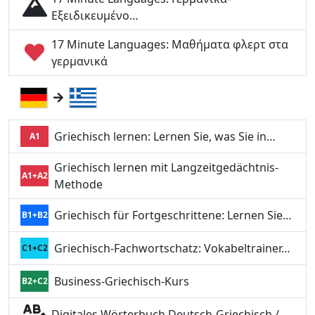
Εξειδικευμένο…
17 Minute Languages: Μαθήματα φλερτ στα
γερμανικά
Griechisch lernen: Lernen Sie, was Sie in…
A1
Griechisch lernen mit Langzeitgedächtnis-
A1+A2
Methode
Griechisch für Fortgeschrittene: Lernen Sie…
B1+B2
Griechisch-Fachwortschatz: Vokabeltrainer…
C1+C2
Business-Griechisch-Kurs
B2+C2
Digitales Wörterbuch Deutsch-Griechisch /…