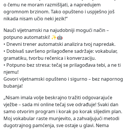
o čemu ne moram razmišljati, a napredujem
ogromnom brzinom. Tako opušteno i uspješno još
nikada nisam učio neki jezik!“
Nauči vijetnamski na najudobniji mogući način –
potpuno automatski! ✨🤖
• Dnevni trener automatski analizira tvoj napredak.
• Dobivaš savršeno prilagođene sadržaje: vokabular,
gramatiku, tvorbu rečenica i konverzaciju.
• Potpuno bez stresa: tečaj se prilagođava tebi, a ne ti
njemu!
Govori vijetnamski opušteno i sigurno – bez napornog
bubanja!
„Nisam imala volje beskrajno tražiti odgovarajuće
vježbe – sada mi online tečaj sve odrađuje! Svaki dan
samo otvorim program i korak po korak slijedim plan.
Moj vokabular raste munjevito, a zahvaljujući metodi
dugotrajnog pamćenja, sve ostaje u glavi. Nema