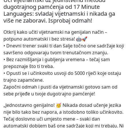
dugotrajnog pamćenja od 17 Minute
Languages: svladaj vijetnamski i nikada ga
više ne zaboravi. Isprobaj odmah!
Otkrij kako učiti vijetnamski na genijalan način –
potpuno automatski i bez stresa! 🤖🚀
• Dnevni trener svaki ti dan šalje točno one sadržaje koji
savršeno odgovaraju tvom trenutačnom znanju.
• Bez razmišljanja i gubljenja vremena – tečaj sam
prepoznaje što ti treba.
• Opusti se i učinkovito usvoji do 5000 riječi koje ostaju
trajno zapamćene.
Započni odmah i pusti da vijetnamski gotovo sam od
sebe prijeđe u tvoje dugotrajno pamćenje!
„Jednostavno genijalno! 🥳 Nikada dosad učenje jezika
nije bilo tako bez napora, a istodobno toliko učinkovito.
Tečaj doslovno uči umjesto mene – svaki dan
automatski dobijem baš one sadržaje koji mi trebaju. Ni