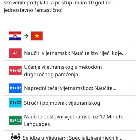
skrivenih pretplata, a pristup imam 10 godina –
jednostavno fantastično!“
Naučiti vijetnamski: Naučite što riječi koje…
A1
Učenje vijetnamskog s metodom
A1+A2
dugoročnog pamćenja
Napredni tečaj vijetnamskog: Naučite…
B1+B2
Stručni pojmovnik vijetnamskog!
C1+C2
Naučite poslovni vijetnamski uz 17 Minute
B2+C2
Languages
Selidba u Vijetnam: Specijalizirani rječnik…