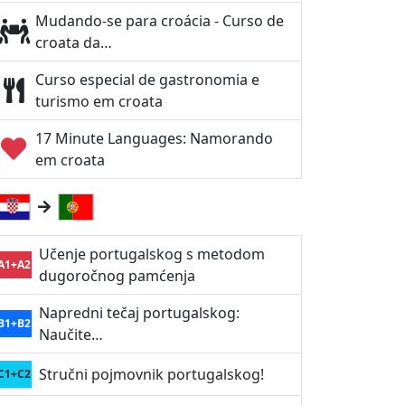
Mudando-se para croácia - Curso de
croata da…
Curso especial de gastronomia e
turismo em croata
17 Minute Languages: Namorando
em croata
Učenje portugalskog s metodom
A1+A2
dugoročnog pamćenja
Napredni tečaj portugalskog:
B1+B2
Naučite…
Stručni pojmovnik portugalskog!
C1+C2