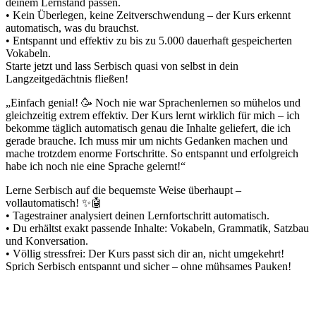
deinem Lernstand passen.
• Kein Überlegen, keine Zeitverschwendung – der Kurs erkennt
automatisch, was du brauchst.
• Entspannt und effektiv zu bis zu 5.000 dauerhaft gespeicherten
Vokabeln.
Starte jetzt und lass Serbisch quasi von selbst in dein
Langzeitgedächtnis fließen!
„Einfach genial! 🥳 Noch nie war Sprachenlernen so mühelos und
gleichzeitig extrem effektiv. Der Kurs lernt wirklich für mich – ich
bekomme täglich automatisch genau die Inhalte geliefert, die ich
gerade brauche. Ich muss mir um nichts Gedanken machen und
mache trotzdem enorme Fortschritte. So entspannt und erfolgreich
habe ich noch nie eine Sprache gelernt!“
Lerne Serbisch auf die bequemste Weise überhaupt –
vollautomatisch! ✨🤖
• Tagestrainer analysiert deinen Lernfortschritt automatisch.
• Du erhältst exakt passende Inhalte: Vokabeln, Grammatik, Satzbau
und Konversation.
• Völlig stressfrei: Der Kurs passt sich dir an, nicht umgekehrt!
Sprich Serbisch entspannt und sicher – ohne mühsames Pauken!
„Ich hatte keine Lust auf endlose Suche nach passenden Übungen –
jetzt nimmt mir der Onlinekurs alles ab! Jeden Tag öffne ich einfach
das Programm und folge Schritt für Schritt dem Plan. Mein