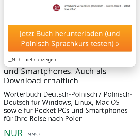
Jetzt Buch herunterladen (und
Digitales Wörterbuch
WöRTERBUCH
Polnisch-Sprachkurs testen) »
Deutsch-Polnisch /
Polnisch-Deutsch für Windows,
Linux, Mac OS sowie für Pocket PCs
Nicht mehr anzeigen
und Smartphones. Auch als
Download erhältlich
Wörterbuch Deutsch-Polnisch / Polnisch-
Deutsch für Windows, Linux, Mac OS
sowie für Pocket PCs und Smartphones
für Ihre Reise nach Polen
NUR
19.95 €