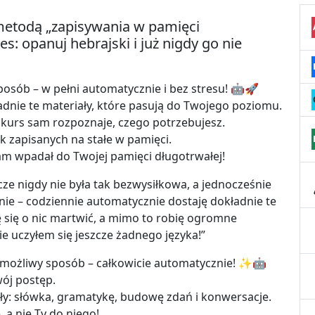
metodą „zapisywania w pamięci
s: opanuj hebrajski i już nigdy go nie
osób – w pełni automatycznie i bez stresu! 🤖🚀
adnie te materiały, które pasują do Twojego poziomu.
 – kurs sam rozpoznaje, czego potrzebujesz.
ek zapisanych na stałe w pamięci.
sam wpadał do Twojej pamięci długotrwałej!
ze nigdy nie była tak bezwysiłkowa, a jednocześnie
nie – codziennie automatycznie dostaję dokładnie te
ę się o nic martwić, a mimo to robię ogromne
ie uczyłem się jeszcze żadnego języka!”
 możliwy sposób – całkowicie automatycznie! ✨🤖
wój postęp.
ły: słówka, gramatykę, budowę zdań i konwersacje.
 a nie Ty do niego!