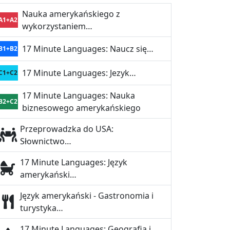
Nauka amerykańskiego z
A1+A2
wykorzystaniem…
17 Minute Languages: Naucz się…
B1+B2
17 Minute Languages: Jezyk…
C1+C2
17 Minute Languages: Nauka
B2+C2
biznesowego amerykańskiego
Przeprowadzka do USA:
Słownictwo…
17 Minute Languages: Język
amerykański…
Język amerykański - Gastronomia i
turystyka…
17 Minute Languages: Geografia i