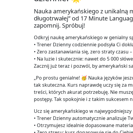
Nauka amerykańskiego z unikalną 
długotrwałej” od 17 Minute Language
zapomnij. Spróbuj!
Odkryj naukę amerykańskiego w genialny sp
• Trener Dzienny codziennie podsyła Ci dokł
• Zero zastanawiania się, zero straty czasu
• Na luzie i skutecznie: nawet do 5 000 słów
Zacznij już teraz i pozwól, by amerykański 
„Po prostu genialne! 🥳 Nauka języków jeszc
tak skuteczna. Kurs naprawdę uczy się za m
treści, których akurat potrzebuję. Nie musz
postępy. Tak spokojnie i z takim sukcesem n
Ucz się amerykańskiego w najwygodniejszy
• Trener Dzienny automatycznie analizuje T
• Otrzymujesz idealnie dopasowane materia
• Zero stresu: kurs dopasowuje się do Ciebie,