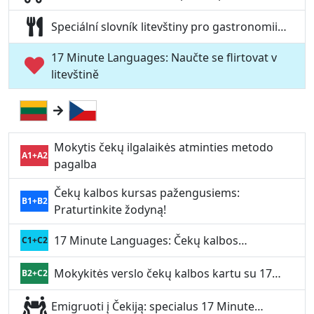
Speciální slovník litevštiny pro gastronomii…
17 Minute Languages: Naučte se flirtovat v
litevštině
Mokytis čekų ilgalaikės atminties metodo
A1+A2
pagalba
Čekų kalbos kursas pažengusiems:
B1+B2
Praturtinkite žodyną!
17 Minute Languages: Čekų kalbos…
C1+C2
Mokykitės verslo čekų kalbos kartu su 17…
B2+C2
Emigruoti į Čekiją: specialus 17 Minute…