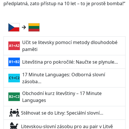
předplatná, zato přístup na 10 let – to je prostě bomba!“
Učit se litevsky pomocí metody dlouhodobé
A1+A2
paměti
Litevština pro pokročilé: Naučte se plynule…
B1+B2
17 Minute Languages: Odborná slovní
C1+C2
zásoba…
Obchodní kurz litevštiny – 17 Minute
B2+C2
Languages
Stěhovat se do Litvy: Speciální slovní…
Litevskou-slovní zásobu pro au pair v Litvě