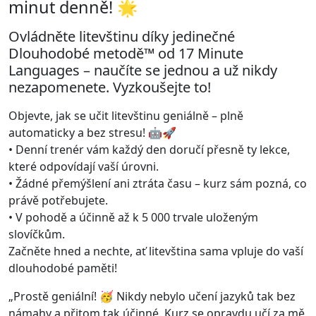
minut denně! 🌟
Ovládněte litevštinu díky jedinečné
Dlouhodobé metodě™ od 17 Minute
Languages – naučíte se jednou a už nikdy
nezapomenete. Vyzkoušejte to!
Objevte, jak se učit litevštinu geniálně – plně
automaticky a bez stresu! 🤖🚀
• Denní trenér vám každý den doručí přesně ty lekce,
které odpovídají vaší úrovni.
• Žádné přemýšlení ani ztráta času – kurz sám pozná, co
právě potřebujete.
• V pohodě a účinně až k 5 000 trvale uloženým
slovíčkům.
Začněte hned a nechte, ať litevština sama vpluje do vaší
dlouhodobé paměti!
„Prostě geniální! 🥳 Nikdy nebylo učení jazyků tak bez
námahy a přitom tak účinné. Kurz se opravdu učí za mě