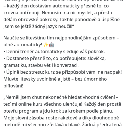
– každý den dostávám automaticky přesně to, co
zrovna potřebuji. Nemusím na nic myslet, a přesto
dělám obrovské pokroky. Takhle pohodově a úspěšně
jsem se ještě žádný jazyk neučil!“
Naučte se litevštinu tím nejpohodlnějším způsobem –
plně automaticky! ✨🤖
• Denní trenér automaticky sleduje váš pokrok.
• Dostanete přesně to, co potřebujete: slovíčka,
gramatiku, stavbu vět i konverzaci.
• Úplně bez stresu: kurz se přizpůsobí vám, ne naopak!
Mluvte litevsky uvolněně a jistě – bez úmorného
biflování!
„Neměl jsem chuť nekonečně hledat vhodná cvičení –
teď mi online kurz všechno ulehčuje! Každý den prostě
otevřu program a jdu krok za krokem podle plánu.
Moje slovní zásoba roste raketově a díky dlouhodobé
metodě mi všechno zůstává v hlavě. Žádná předražená