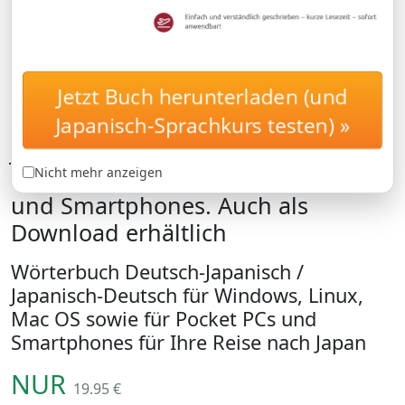
Jetzt Buch herunterladen (und
Digitales Wörterbuch
WöRTERBUCH
Deutsch-Japanisch /
Japanisch-Sprachkurs testen) »
Japanisch-Deutsch für Windows,
Linux, Mac OS sowie für Pocket PCs
Nicht mehr anzeigen
und Smartphones. Auch als
Download erhältlich
Wörterbuch Deutsch-Japanisch /
Japanisch-Deutsch für Windows, Linux,
Mac OS sowie für Pocket PCs und
Smartphones für Ihre Reise nach Japan
NUR
19.95 €