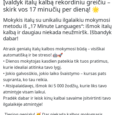
Įvaldyk italų kalbą rekordiniu greičiu –
skirk vos 17 minučių per dieną! 🌟
Mokykis italų su unikaliu ilgalaikiu mokymosi
metodu iš „17 Minute Languages“: išmok italų
kalbą ir daugiau niekada neužmiršk. Išbandyk
dabar!
Atrask genialų italų kalbos mokymosi būdą – visiškai
automatišką ir be streso! 🤖🚀
• Dienos mokytojas kasdien pateikia tik tuos pratimus,
kurie idealiai atitinka tavo lygį.
• Jokio galvosūkio, jokio laiko švaistymo – kursas pats
supranta, ko tau reikia.
• Atsipalaidavęs, išmok iki 5 000 žodžių, kurie liks tavo
atmintyje visam laikui.
Pradėk dabar ir leisk kinų kalbai savaime įsitvirtinti tavo
ilgalaikėje atmintyje!
„Tiesiog genialu! 🥳 Dar niekada kalbos mokymasis