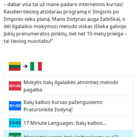
– dabar visa tai už mane padaro internetinis kursas!
Kasdien tiesiog atsidarau programą ir žingsnis po
žingsnio seku planą. Mano žodynas auga žaibiškai, o
dėl ilgalaikio mokymosi metodo viskas išlieka galvoje.
Jokių prenumeratos pinklių, bet net 10 metų prieiga –
tai tiesiog nuostabu!“
Mokytis italų ilgalaikės atminties metodo
A1+A2
pagalba
Italų kalbos kursas pažengusiems:
B1+B2
Praturtinkite žodyną!
17 Minute Languages: Italų kalbos…
C1+C2