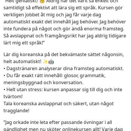
”Helt genialiskt! 🥳 Aldrig har det varit så enkelt och
samtidigt så effektivt att lära sig ett språk. Kursen gör
verkligen jobbet åt mig och jag får varje dag
automatiskt exakt det innehåll jag behöver. Jag behöver
inte fundera på något och gör ändå enorma framsteg.
Så avslappnat och framgångsrikt har jag aldrig tidigare
lärt mig ett språk!”
Lär dig koreanska på det bekvämaste sättet någonsin,
helt automatiskt! ✨🤖
• Dagstränaren analyserar dina framsteg automatiskt.
• Du får exakt rätt innehåll: glosor, grammatik,
meningsbyggnad och konversation.
• Helt utan stress: kursen anpassar sig till dig och inte
tvärtom!
Tala koreanska avslappnat och säkert, utan något
tragglande!
”Jag orkade inte leta efter passande övningar i all
oändlighet men nu sköter onlinekursen allt! Varje dag