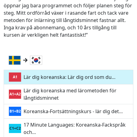
öppnar jag bara programmet och följer planen steg för
steg. Mitt ordförråd växer i rasande fart och tack vare
metoden för inlärning till långtidsminnet fastnar allt.
Inga krav på abonnemang, och 10 års tillgång till
kursen är verkligen helt fantastiskt!”
Lär dig koreanska: Lär dig ord som du…
A1
Lär dig koreanska med lärometoden för
A1+A2
långtidsminnet
Koreanska-Fortsättningskurs - lär dig det…
B1+B2
17 Minute Languages: Koreanska-Fackspråk
C1+C2
och…