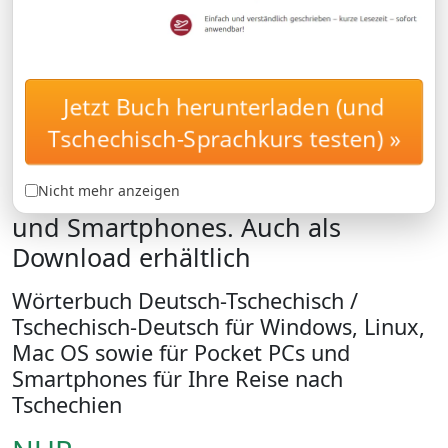
Jetzt Buch herunterladen (und
Digitales Wörterbuch
WöRTERBUCH
Tschechisch-Sprachkurs testen) »
Deutsch-Tschechisch /
Tschechisch-Deutsch für Windows,
Linux, Mac OS sowie für Pocket PCs
Nicht mehr anzeigen
und Smartphones. Auch als
Download erhältlich
Wörterbuch Deutsch-Tschechisch /
Tschechisch-Deutsch für Windows, Linux,
Mac OS sowie für Pocket PCs und
Smartphones für Ihre Reise nach
Tschechien