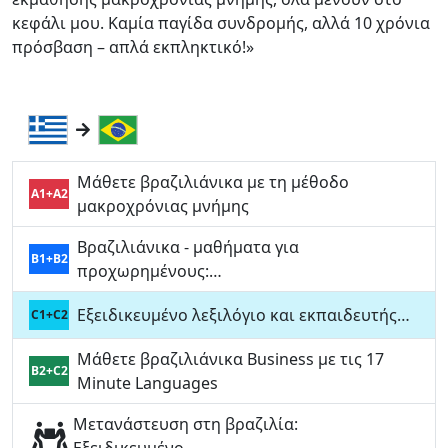
κεφάλι μου. Καμία παγίδα συνδρομής, αλλά 10 χρόνια
πρόσβαση – απλά εκπληκτικό!»
Μάθετε βραζιλιάνικα με τη μέθοδο
A1+A2
μακροχρόνιας μνήμης
Βραζιλιάνικα - μαθήματα για
B1+B2
προχωρημένους:…
Εξειδικευμένο λεξιλόγιο και εκπαιδευτής…
C1+C2
Μάθετε βραζιλιάνικα Business με τις 17
B2+C2
Minute Languages
Μετανάστευση στη βραζιλία: