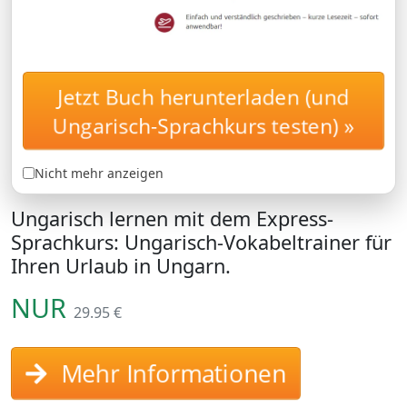
Jetzt Buch herunterladen (und
Ungarisch lernen: Lernen
EXPRESSKURS
Sie, was Sie in Ungarn
Ungarisch-Sprachkurs testen) »
wirklich brauchen. Ungarischkurs
für Ihren Urlaub in Ungarn
Nicht mehr anzeigen
Ungarisch lernen mit dem Express-
Sprachkurs: Ungarisch-Vokabeltrainer für
Ihren Urlaub in Ungarn.
NUR
29.95 €
Mehr Informationen