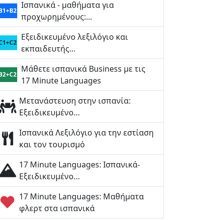
Ισπανικά - μαθήματα για
B1+B2
προχωρημένους:…
Εξειδικευμένο λεξιλόγιο και
C1+C2
εκπαιδευτής…
Μάθετε ισπανικά Business με τις
B2+C2
17 Minute Languages
Μετανάστευση στην ισπανία:
Εξειδικευμένο…
Ισπανικά Λεξιλόγιο για την εστίαση
και τον τουρισμό
17 Minute Languages: Ισπανικά-
Εξειδικευμένο…
17 Minute Languages: Μαθήματα
φλερτ στα ισπανικά