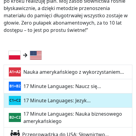
po kroku realizuję plan. Mój zasób słownictwa rośnie
błyskawicznie, a dzięki metodzie przenoszenia
materiału do pamięci długotrwałej wszystko zostaje w
głowie. Zero pułapek abonamentowych, za to 10 lat
dostępu – to jest po prostu świetne!”
Nauka amerykańskiego z wykorzystaniem…
A1+A2
17 Minute Languages: Naucz się…
B1+B2
17 Minute Languages: Jezyk…
C1+C2
17 Minute Languages: Nauka biznesowego
B2+C2
amerykańskiego
Przeprowadzka do USA: Słownictwo…