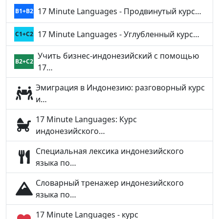
17 Minute Languages - Продвинутый курс…
B1+B2
17 Minute Languages - Углубленный курс…
C1+C2
Учить бизнес-индонезийский с помощью
B2+C2
17…
Эмиграция в Индонезию: разговорный курс
и…
17 Minute Languages: Курс
индонезийского…
Специальная лексика индонезийского
языка по…
Словарный тренажер индонезийского
языка по…
17 Minute Languages - курс