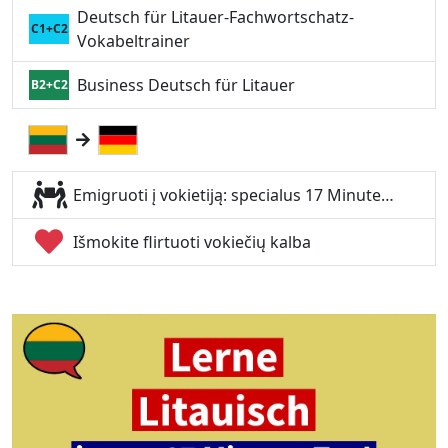
Deutsch für Litauer-Fachwortschatz-
C1+C2
Vokabeltrainer
Business Deutsch für Litauer
B2+C2
Emigruoti į vokietiją: specialus 17 Minute…
Išmokite flirtuoti vokiečių kalba