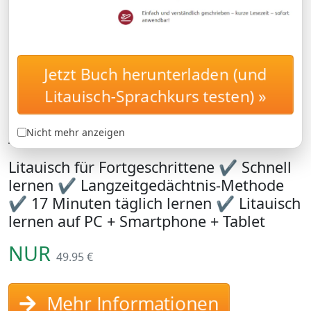
Jetzt Buch herunterladen (und
Litauisch für
AUFBAUKURS
Fortgeschrittene: Lernen
Litauisch-Sprachkurs testen) »
Sie den Litauisch-
Aufbauwortschatz B1 und B2
Nicht mehr anzeigen
Litauisch für Fortgeschrittene ✔ Schnell
lernen ✔ Langzeitgedächtnis-Methode
✔ 17 Minuten täglich lernen ✔ Litauisch
lernen auf PC + Smartphone + Tablet
NUR
49.95 €
Mehr Informationen