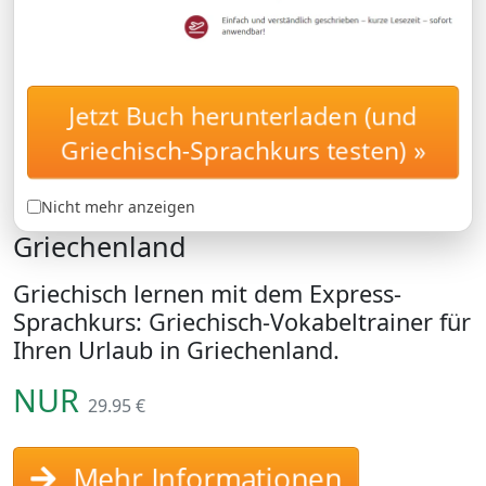
Jetzt Buch herunterladen (und
Griechisch lernen: Lernen
EXPRESSKURS
Griechisch-Sprachkurs testen) »
Sie, was Sie in
Griechenland wirklich brauchen.
Griechischkurs für Ihren Urlaub in
Nicht mehr anzeigen
Griechenland
Griechisch lernen mit dem Express-
Sprachkurs: Griechisch-Vokabeltrainer für
Ihren Urlaub in Griechenland.
NUR
29.95 €
Mehr Informationen