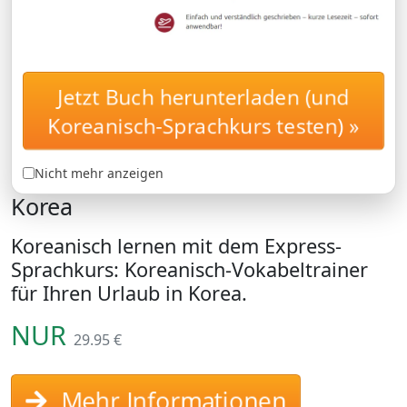
Jetzt Buch herunterladen (und
Koreanisch lernen:
EXPRESSKURS
Lernen Sie, was Sie in
Koreanisch-Sprachkurs testen) »
Korea wirklich brauchen.
Koreanischkurs für Ihren Urlaub in
Nicht mehr anzeigen
Korea
Koreanisch lernen mit dem Express-
Sprachkurs: Koreanisch-Vokabeltrainer
für Ihren Urlaub in Korea.
NUR
29.95 €
Mehr Informationen