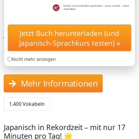
Jetzt Buch herunterladen (und
Japanisch-Flirtkurs
FLIRTKURS
Japanisch-Sprachkurs testen) »
Lernen Sie Flirten auf Japanisch
NUR
Nicht mehr anzeigen
49.95 €
Mehr Informationen
1.400 Vokabeln
Japanisch in Rekordzeit – mit nur 17
Minuten pro Tag! 🌟