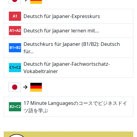
Deutsch für Japaner-Expresskurs
A1
Deutsch für Japaner lernen mit…
A1+A2
Deutschkurs für Japaner (B1/B2): Deutsch
B1+B2
für…
Deutsch für Japaner-Fachwortschatz-
C1+C2
Vokabeltrainer
17 Minute Languagesのコースでビジネスドイ
B2+C2
ツ語を学ぶ