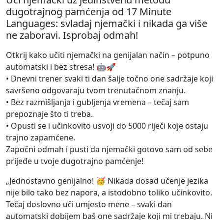
dugotrajnog pamćenja od 17 Minute
Languages: svladaj njemački i nikada ga više
ne zaboravi. Isprobaj odmah!
Otkrij kako učiti njemački na genijalan način – potpuno
automatski i bez stresa! 🤖🚀
• Dnevni trener svaki ti dan šalje točno one sadržaje koji
savršeno odgovaraju tvom trenutačnom znanju.
• Bez razmišljanja i gubljenja vremena – tečaj sam
prepoznaje što ti treba.
• Opusti se i učinkovito usvoji do 5000 riječi koje ostaju
trajno zapamćene.
Započni odmah i pusti da njemački gotovo sam od sebe
prijeđe u tvoje dugotrajno pamćenje!
„Jednostavno genijalno! 🥳 Nikada dosad učenje jezika
nije bilo tako bez napora, a istodobno toliko učinkovito.
Tečaj doslovno uči umjesto mene – svaki dan
automatski dobijem baš one sadržaje koji mi trebaju. Ni