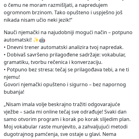
o čemu ne moram razmišljati, a napredujem
ogromnom brzinom. Tako opušteno i uspješno još
nikada nisam učio neki jezik!“
Nauči njemački na najudobniji mogući način – potpuno
automatski! ✨🤖
• Dnevni trener automatski analizira tvoj napredak.
• Dobivaš savršeno prilagođene sadržaje: vokabular,
gramatiku, tvorbu rečenica i konverzaciju.
• Potpuno bez stresa: tečaj se prilagođava tebi, a ne ti
njemu!
Govori njemački opušteno i sigurno – bez napornog
bubanja!
„Nisam imala volje beskrajno tražiti odgovarajuće
vježbe – sada mi online tečaj sve odrađuje! Svaki dan
samo otvorim program i korak po korak slijedim plan.
Moj vokabular raste munjevito, a zahvaljujući metodi
dugotrajnog pamćenja, sve ostaje u glavi. Nema