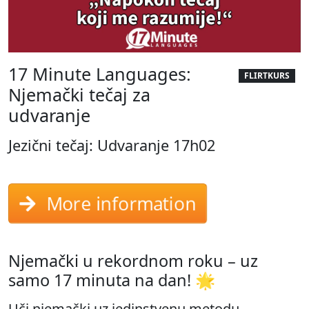
17 Minute Languages:
FLIRTKURS
Njemački tečaj za
udvaranje
Jezični tečaj: Udvaranje 17h02
More information
Njemački u rekordnom roku – uz
samo 17 minuta na dan! 🌟
Uči njemački uz jedinstvenu metodu