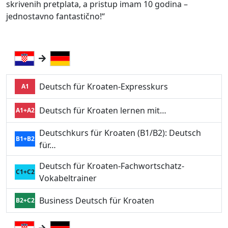
skrivenih pretplata, a pristup imam 10 godina –
jednostavno fantastično!“
Deutsch für Kroaten-Expresskurs
A1
Deutsch für Kroaten lernen mit…
A1+A2
Deutschkurs für Kroaten (B1/B2): Deutsch
B1+B2
für…
Deutsch für Kroaten-Fachwortschatz-
C1+C2
Vokabeltrainer
Business Deutsch für Kroaten
B2+C2