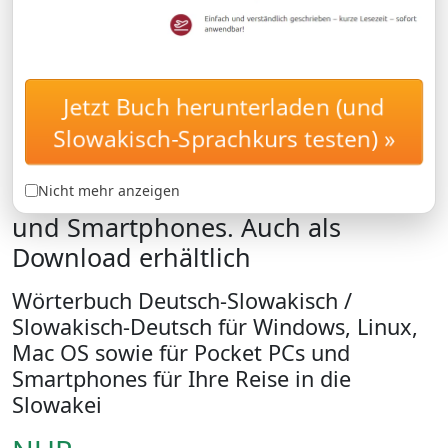
Jetzt Buch herunterladen (und
Digitales Wörterbuch
WöRTERBUCH
Deutsch-Slowakisch /
Slowakisch-Sprachkurs testen) »
Slowakisch-Deutsch für Windows,
Linux, Mac OS sowie für Pocket PCs
Nicht mehr anzeigen
und Smartphones. Auch als
Download erhältlich
Wörterbuch Deutsch-Slowakisch /
Slowakisch-Deutsch für Windows, Linux,
Mac OS sowie für Pocket PCs und
Smartphones für Ihre Reise in die
Slowakei