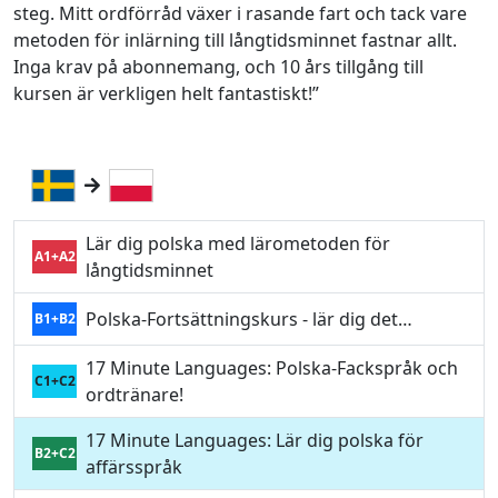
steg. Mitt ordförråd växer i rasande fart och tack vare
metoden för inlärning till långtidsminnet fastnar allt.
Inga krav på abonnemang, och 10 års tillgång till
kursen är verkligen helt fantastiskt!”
Lär dig polska med lärometoden för
A1+A2
långtidsminnet
Polska-Fortsättningskurs - lär dig det…
B1+B2
17 Minute Languages: Polska-Fackspråk och
C1+C2
ordtränare!
17 Minute Languages: Lär dig polska för
B2+C2
affärsspråk