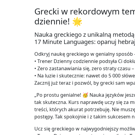
Grecki w rekordowym tem
dziennie! 🌟
Nauka greckiego z unikalną metodą 
17 Minute Languages: opanuj hebrajs
Odkryj naukę greckiego w genialny sposób –
• Trener Dzienny codziennie podsyła Ci dokł
• Zero zastanawiania się, zero straty czasu
• Na luzie i skutecznie: nawet do 5 000 słów
Zacznij już teraz i pozwól, by grecki sam wp
„Po prostu genialne! 🥳 Nauka języków jeszc
tak skuteczna. Kurs naprawdę uczy się za m
treści, których akurat potrzebuję. Nie musz
postępy. Tak spokojnie i z takim sukcesem n
Ucz się greckiego w najwygodniejszy możli