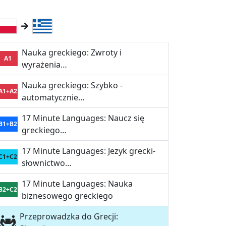
Nauka greckiego: Zwroty i
A1
wyrażenia…
Nauka greckiego: Szybko -
A1+A2
automatycznie…
17 Minute Languages: Naucz się
B1+B2
greckiego…
17 Minute Languages: Jezyk grecki-
C1+C2
słownictwo…
17 Minute Languages: Nauka
B2+C2
biznesowego greckiego
Przeprowadzka do Grecji: