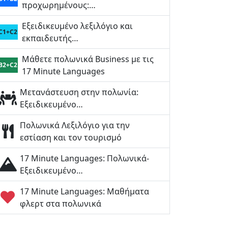
προχωρημένους:…
Εξειδικευμένο λεξιλόγιο και
C1+C2
εκπαιδευτής…
Μάθετε πολωνικά Business με τις
B2+C2
17 Minute Languages
Μετανάστευση στην πολωνία:
Εξειδικευμένο…
Πολωνικά Λεξιλόγιο για την
εστίαση και τον τουρισμό
17 Minute Languages: Πολωνικά-
Εξειδικευμένο…
17 Minute Languages: Μαθήματα
φλερτ στα πολωνικά