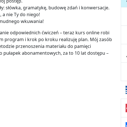
wój postęp.
ły: słówka, gramatykę, budowę zdań i konwersacje.
 a nie Ty do niego!
żmudnego wkuwania!
anie odpowiednich ćwiczeń – teraz kurs online robi
m program i krok po kroku realizuję plan. Mój zasób
metodzie przenoszenia materiału do pamięci
ro pułapek abonamentowych, za to 10 lat dostępu –