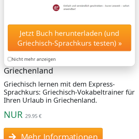
Jetzt Buch herunterladen (und
Griechisch lernen: Lernen
EXPRESSKURS
Griechisch-Sprachkurs testen) »
Sie, was Sie in
Griechenland wirklich brauchen.
Griechischkurs für Ihren Urlaub in
Nicht mehr anzeigen
Griechenland
Griechisch lernen mit dem Express-
Sprachkurs: Griechisch-Vokabeltrainer für
Ihren Urlaub in Griechenland.
NUR
29.95 €
Mehr Informationen