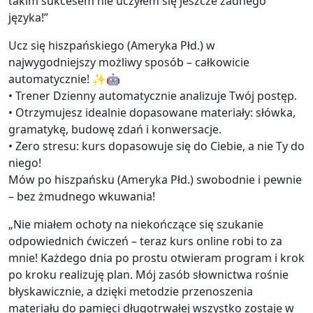
takim sukcesem nie uczyłem się jeszcze żadnego
języka!”
Ucz się hiszpańskiego (Ameryka Płd.) w
najwygodniejszy możliwy sposób – całkowicie
automatycznie! ✨🤖
• Trener Dzienny automatycznie analizuje Twój postęp.
• Otrzymujesz idealnie dopasowane materiały: słówka,
gramatykę, budowę zdań i konwersacje.
• Zero stresu: kurs dopasowuje się do Ciebie, a nie Ty do
niego!
Mów po hiszpańsku (Ameryka Płd.) swobodnie i pewnie
– bez żmudnego wkuwania!
„Nie miałem ochoty na niekończące się szukanie
odpowiednich ćwiczeń – teraz kurs online robi to za
mnie! Każdego dnia po prostu otwieram program i krok
po kroku realizuję plan. Mój zasób słownictwa rośnie
błyskawicznie, a dzięki metodzie przenoszenia
materiału do pamięci długotrwałej wszystko zostaje w