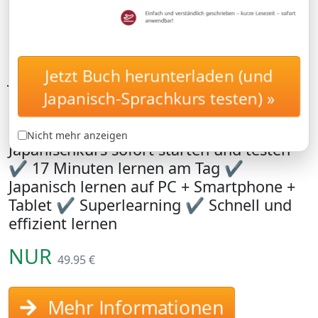
Jetzt Buch herunterladen (und
Japanisch lernen mit
BASISKURS
Langzeitgedächtnis-
Japanisch-Sprachkurs testen) »
Methode
Nicht mehr anzeigen
Japanischkurs sofort starten und testen
✔ 17 Minuten lernen am Tag ✔
Japanisch lernen auf PC + Smartphone +
Tablet ✔ Superlearning ✔ Schnell und
effizient lernen
NUR
49.95 €
Mehr Informationen