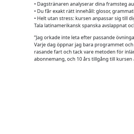
• Dagstränaren analyserar dina framsteg au
• Du får exakt rätt innehåll: glosor, gramm
• Helt utan stress: kursen anpassar sig till d
Tala latinamerikansk spanska avslappnat oc
”Jag orkade inte leta efter passande övninga
Varje dag öppnar jag bara programmet och fö
rasande fart och tack vare metoden för inlärn
abonnemang, och 10 års tillgång till kursen ä