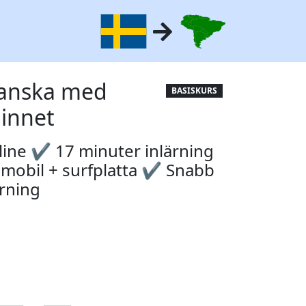
panska med
BASISKURS
innet
line ✔ 17 minuter inlärning
 mobil + surfplatta ✔ Snabb
rning