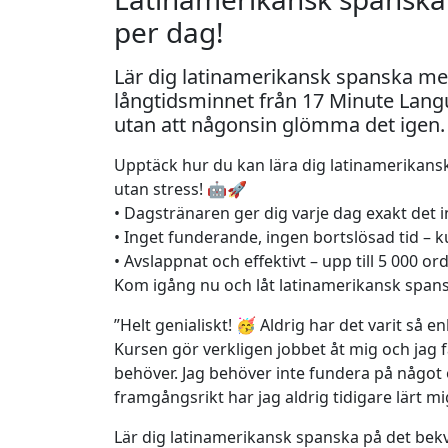
per dag!
Lär dig latinamerikansk spanska med
långtidsminnet från 17 Minute Lang
utan att någonsin glömma det igen. T
Upptäck hur du kan lära dig latinamerikansk 
utan stress! 🤖🚀
• Dagstränaren ger dig varje dag exakt det i
• Inget funderande, ingen bortslösad tid – 
• Avslappnat och effektivt – upp till 5 000 o
Kom igång nu och låt latinamerikansk spanska 
”Helt genialiskt! 🥳 Aldrig har det varit så en
Kursen gör verkligen jobbet åt mig och jag f
behöver. Jag behöver inte fundera på någo
framgångsrikt har jag aldrig tidigare lärt mi
Lär dig latinamerikansk spanska på det bek