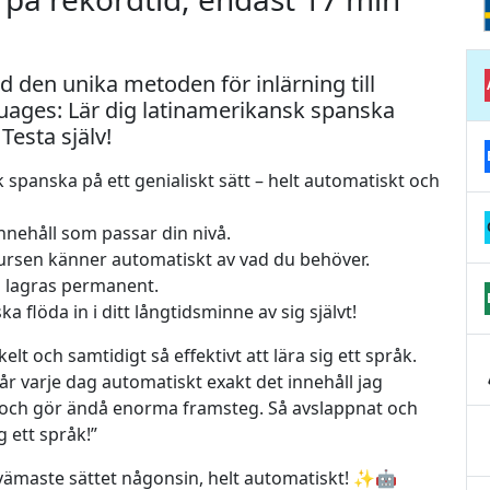
 den unika metoden för inlärning till
uages: Lär dig latinamerikansk spanska
esta själv!
spanska på ett genialiskt sätt – helt automatiskt och
nnehåll som passar din nivå.
kursen känner automatiskt av vad du behöver.
rd lagras permanent.
flöda in i ditt långtidsminne av sig självt!
kelt och samtidigt så effektivt att lära sig ett språk.
år varje dag automatiskt exakt det innehåll jag
t och gör ändå enorma framsteg. Så avslappnat och
g ett språk!”
vämaste sättet någonsin, helt automatiskt! ✨🤖