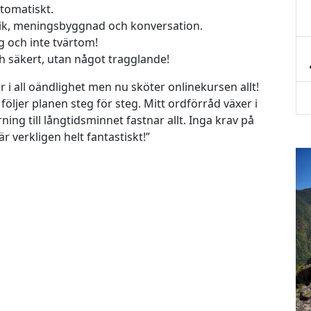
tomatiskt.
atik, meningsbyggnad och konversation.
ig och inte tvärtom!
h säkert, utan något tragglande!
r i all oändlighet men nu sköter onlinekursen allt!
ljer planen steg för steg. Mitt ordförråd växer i
ing till långtidsminnet fastnar allt. Inga krav på
r verkligen helt fantastiskt!”