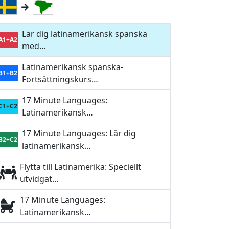
Lär dig latinamerikansk spanska
A1+A2
med…
Latinamerikansk spanska-
B1+B2
Fortsättningskurs…
17 Minute Languages:
C1+C2
Latinamerikansk…
17 Minute Languages: Lär dig
B2+C2
latinamerikansk…
Flytta till Latinamerika: Speciellt
utvidgat…
17 Minute Languages:
Latinamerikansk…