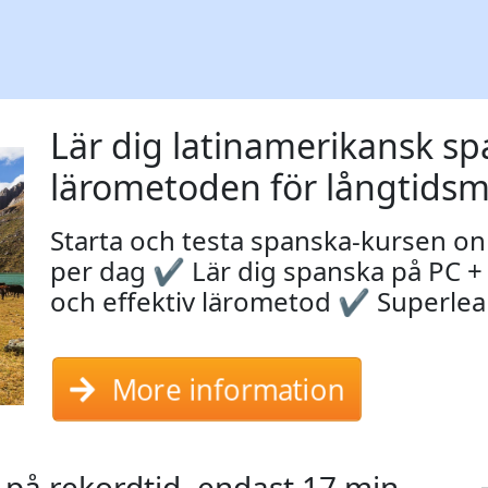
Lär dig latinamerikansk s
lärometoden för långtidsm
Starta och testa spanska-kursen on
per dag ✔ Lär dig spanska på PC +
och effektiv lärometod ✔ Superlea
More information
på rekordtid, endast 17 min