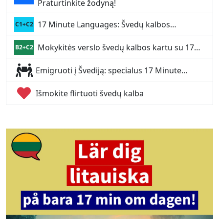
Praturtinkite žodyną!
17 Minute Languages: Švedų kalbos…
C1+C2
Mokykitės verslo švedų kalbos kartu su 17…
B2+C2
Emigruoti į Švediją: specialus 17 Minute…
Išmokite flirtuoti švedų kalba