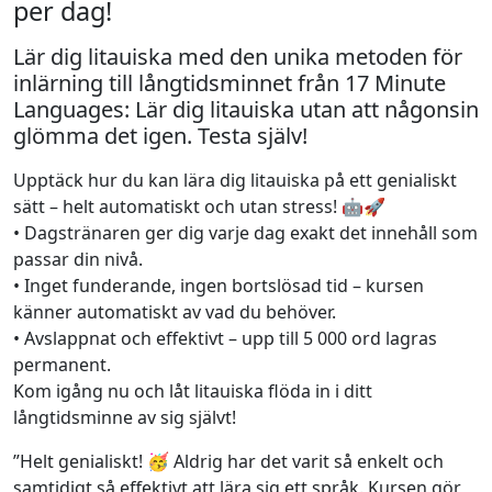
per dag!
Lär dig litauiska med den unika metoden för
inlärning till långtidsminnet från 17 Minute
Languages: Lär dig litauiska utan att någonsin
glömma det igen. Testa själv!
Upptäck hur du kan lära dig litauiska på ett genialiskt
sätt – helt automatiskt och utan stress! 🤖🚀
• Dagstränaren ger dig varje dag exakt det innehåll som
passar din nivå.
• Inget funderande, ingen bortslösad tid – kursen
känner automatiskt av vad du behöver.
• Avslappnat och effektivt – upp till 5 000 ord lagras
permanent.
Kom igång nu och låt litauiska flöda in i ditt
långtidsminne av sig självt!
”Helt genialiskt! 🥳 Aldrig har det varit så enkelt och
samtidigt så effektivt att lära sig ett språk. Kursen gör