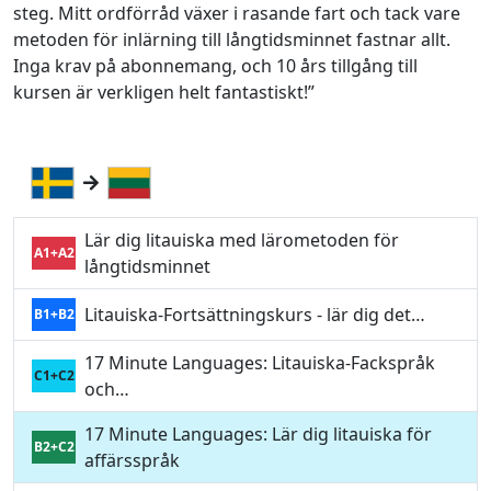
steg. Mitt ordförråd växer i rasande fart och tack vare
metoden för inlärning till långtidsminnet fastnar allt.
Inga krav på abonnemang, och 10 års tillgång till
kursen är verkligen helt fantastiskt!”
Lär dig litauiska med lärometoden för
A1+A2
långtidsminnet
Litauiska-Fortsättningskurs - lär dig det…
B1+B2
17 Minute Languages: Litauiska-Fackspråk
C1+C2
och…
17 Minute Languages: Lär dig litauiska för
B2+C2
affärsspråk