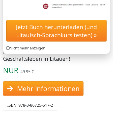
Jetzt Buch herunterladen (und
Business-Litauisch-Kurs
BUSINESSKURS
Litauisch-Sprachkurs testen) »
von Sprachenlernen24
Litauisch-Businesskurs: Lernen Sie den
Nicht mehr anzeigen
Litauisch-Businesswortschatz für das
Geschäftsleben in Litauen!
NUR
49.95 €
Mehr Informationen
ISBN: 978-3-86725-517-2