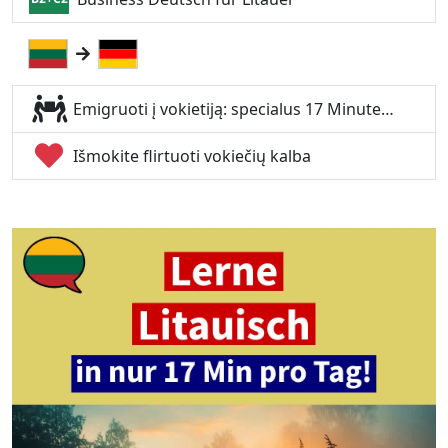
Emigruoti į vokietiją: specialus 17 Minute…
Išmokite flirtuoti vokiečių kalba