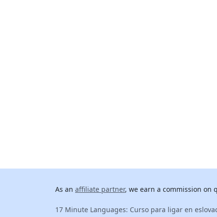
As an
affiliate partner
, we earn a commission on qu
17 Minute Languages: Curso para ligar en eslova