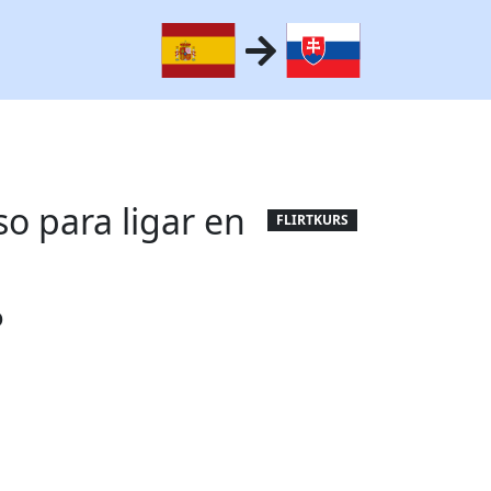
o para ligar en
FLIRTKURS
o