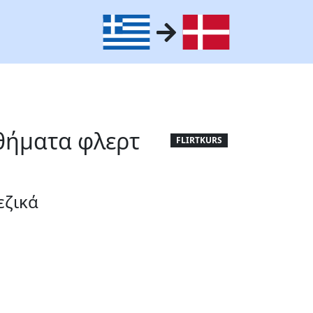
θήματα φλερτ
FLIRTKURS
εζικά