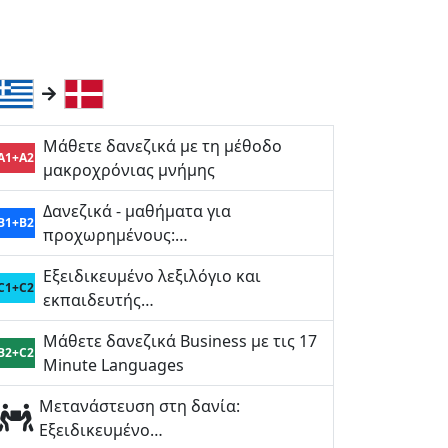
Μάθετε δανεζικά με τη μέθοδο
A1+A2
μακροχρόνιας μνήμης
Δανεζικά - μαθήματα για
B1+B2
προχωρημένους:…
Εξειδικευμένο λεξιλόγιο και
C1+C2
εκπαιδευτής…
Μάθετε δανεζικά Business με τις 17
B2+C2
Minute Languages
Μετανάστευση στη δανία:
Εξειδικευμένο…