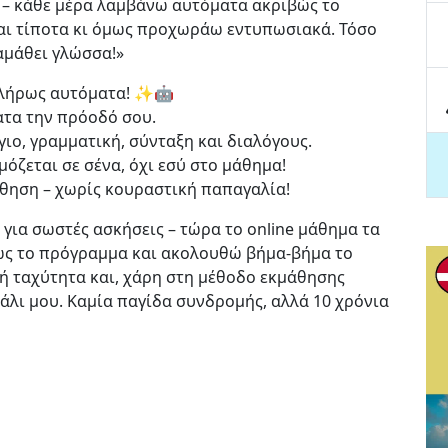
α – κάθε μέρα λαμβάνω αυτόματα ακριβώς το
μαι τίποτα κι όμως προχωράω εντυπωσιακά. Τόσο
αμάθει γλώσσα!»
 πλήρως αυτόματα! ✨🤖
ατα την πρόοδό σου.
γιο, γραμματική, σύνταξη και διαλόγους.
όζεται σε σένα, όχι εσύ στο μάθημα!
θηση – χωρίς κουραστική παπαγαλία!
 για σωστές ασκήσεις – τώρα το online μάθημα τα
λώς το πρόγραμμα και ακολουθώ βήμα-βήμα το
λή ταχύτητα και, χάρη στη μέθοδο εκμάθησης
άλι μου. Καμία παγίδα συνδρομής, αλλά 10 χρόνια