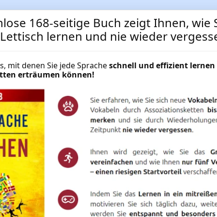
lose 168-seitige Buch zeigt Ihnen, wie S
 Lettisch lernen und nie wieder vergess
cks, mit denen Sie jede Sprache
schnell und effizient lernen 
Lettisch lernen mit Langze
hätten erträumen können!
Methode
Lettischkurs sofort starten und t
Tag ✔ Lettisch lernen auf PC + Sm
Superlearning ✔ Schnell und effizi
NUR
49.95 €
Mehr Informationen