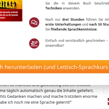
mit nur 17 Minuten pro Tag! 🌟
en Langzeitgedächtnis-Lernmethode von
hne es jemals wieder zu vergessen.
llautomatisch und stressfrei! 🤖🚀
 die Inhalte, die perfekt zu deinem Lernstand passen.
Buch herunterladen (und Lettisch-Sprachkurs te
– der Kurs erkennt automatisch, was du brauchst.
uerhaft gespeicherten Vokabeln.
st in dein Langzeitgedächtnis fließen!
rnen so mühelos und gleichzeitig extrem effektiv.
me täglich automatisch genau die Inhalte geliefert,
nichts Gedanken machen und mache trotzdem enorme
abe ich noch nie eine Sprache gelernt!“