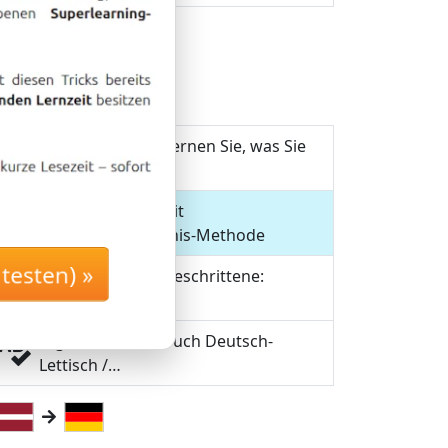
Lettisch lernen: Lernen Sie, was Sie
A1
in…
Lettisch lernen mit
A1+A2
Langzeitgedächtnis-Methode
sten) »
Lettisch für Fortgeschrittene:
B1+B2
Lernen Sie…
Digitales Wörterbuch Deutsch-
Lettisch /…