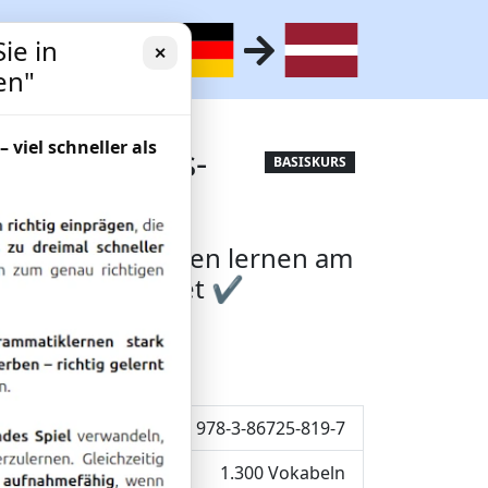
ie in
✕
en"
– viel schneller als
itgedächtnis-
BASISKURS
esten ✔ 17 Minuten lernen am
artphone + Tablet ✔
ent lernen
ISBN: 978-3-86725-819-7
1.300 Vokabeln