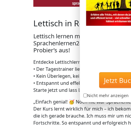
Lettisch in Rekordzeit – 
Lettisch lernen mit der einzigartig
Sprachenlernen24: Lerne Lettisch, o
Probier’s aus!
Entdecke Lettischlernen auf geniale Art – vo
• Der Tagestrainer liefert dir täglich genau
Jetzt 
• Kein Überlegen, keine Zeitverschwendung 
• Entspannt und effektiv zu bis zu 5.000 da
Starte jetzt und lass Lettisch quasi von selb
Nicht mehr anzeigen
„Einfach genial! 🥳 Noch nie war Sprachenle
Der Kurs lernt wirklich für mich – ich bekom
die ich gerade brauche. Ich muss mir um 
Fortschritte. So entspannt und erfolgreich h