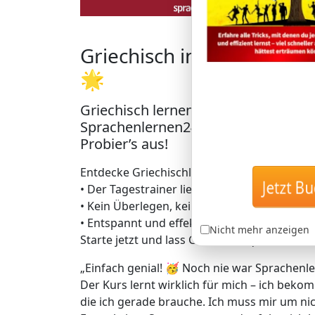
Griechisch in Rekordzeit 
🌟
Griechisch lernen mit der einzigar
Sprachenlernen24: Lerne Griechisch
Probier’s aus!
Entdecke Griechischlernen auf geniale Art –
Jetzt Buc
• Der Tagestrainer liefert dir täglich genau
• Kein Überlegen, keine Zeitverschwendung 
• Entspannt und effektiv zu bis zu 5.000 da
Nicht mehr anzeigen
Starte jetzt und lass Griechisch quasi von se
„Einfach genial! 🥳 Noch nie war Sprachenle
Der Kurs lernt wirklich für mich – ich bekom
die ich gerade brauche. Ich muss mir um 