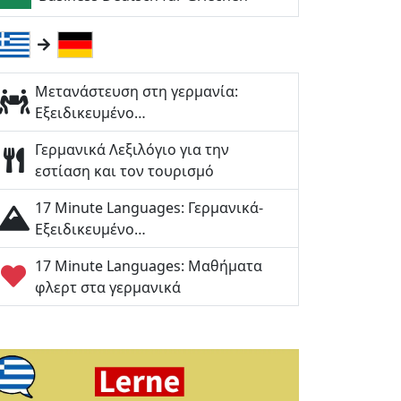
Μετανάστευση στη γερμανία:
Εξειδικευμένο…
Γερμανικά Λεξιλόγιο για την
εστίαση και τον τουρισμό
17 Minute Languages: Γερμανικά-
Εξειδικευμένο…
17 Minute Languages: Μαθήματα
φλερτ στα γερμανικά