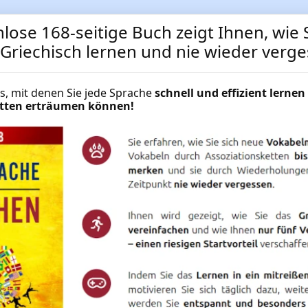
lose 168-seitige Buch zeigt Ihnen, wie S
 Griechisch lernen und nie wieder verg
cks, mit denen Sie jede Sprache
schnell und effizient lernen 
Griechisch für Fortgeschri
hätten erträumen können!
Sie den Griechisch-Aufbau
Griechisch für Fortgeschrittene ✔
Langzeitgedächtnis-Methode ✔ 17
Griechisch lernen auf PC + Smartph
NUR
49.95 €
Mehr Informationen