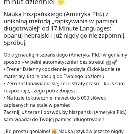
minut dziennie! 🌟
Nauka hiszpańskiego (Ameryka Płd.) z
unikalną metodą „zapisywania w pamięci
długotrwałej” od 17 Minute Languages:
opanuj hebrajski i już nigdy go nie zapomnij.
Spróbuj!
Odkryj naukę hiszpańskiego (Ameryka Płd.) w genialny
sposób – w pełni automatycznie i bez stresu! 🤖🚀
• Trener Dzienny codziennie podsyła Ci dokładnie te
materiały, które pasują do Twojego poziomu.
• Zero zastanawiania się, zero straty czasu – kurs sam
rozpoznaje, czego potrzebujesz.
• Na luzie i skutecznie: nawet do 5 000 słówek
zapisanych na stałe w pamięci.
Zacznij już teraz i pozwól, by hiszpański (Ameryka Płd.)
sam wpadał do Twojej pamięci długotrwałej!
„Po prostu genialne! 🥳 Nauka języków jeszcze nigdy