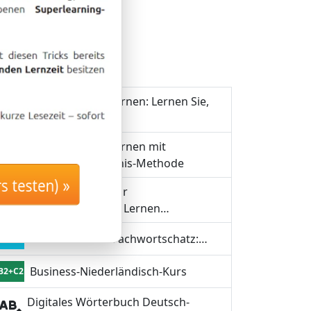
Niederländisch lernen: Lernen Sie,
A1
was Sie…
Niederländisch lernen mit
A1+A2
Langzeitgedächtnis-Methode
rs testen) »
Niederländisch für
B1+B2
Fortgeschrittene: Lernen…
Niederländisch-Fachwortschatz:…
C1+C2
Business-Niederländisch-Kurs
B2+C2
Digitales Wörterbuch Deutsch-