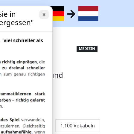
ie in
✕
vergessen"
– viel schneller als
ür Medizin,
MEDIZIN
ufe
in, Gesundheit und
1.100 Vokabeln