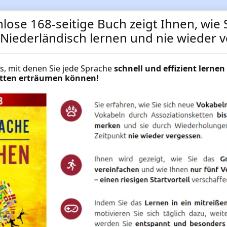
lose 168-seitige Buch zeigt Ihnen, wie S
t Niederländisch lernen und nie wieder 
cks, mit denen Sie jede Sprache
schnell und effizient lernen 
Niederländisch-Vokabeln f
hätten erträumen können!
Gesundheit und Pflegeber
Niederländisch-Vokabeln für Mediz
Pflegeberufe
NUR
49.95 €
Mehr Informationen