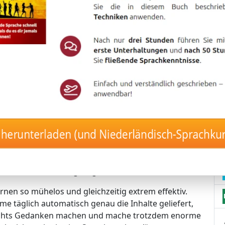
eit – mit nur 17 Minuten pro
igartigen Langzeitgedächtnis-Lernmethode
ländisch, ohne es jemals wieder zu
rt – vollautomatisch und stressfrei! 🤖🚀
herunterladen (und Niederländisch-Sprachku
 die Inhalte, die perfekt zu deinem Lernstand passen.
– der Kurs erkennt automatisch, was du brauchst.
uerhaft gespeicherten Vokabeln.
on selbst in dein Langzeitgedächtnis fließen!
rnen so mühelos und gleichzeitig extrem effektiv.
me täglich automatisch genau die Inhalte geliefert,
nichts Gedanken machen und mache trotzdem enorme