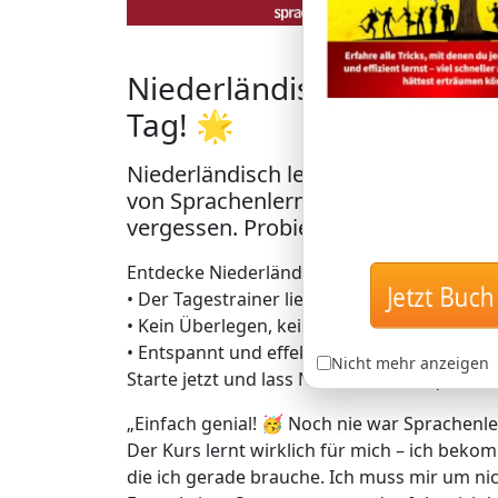
Niederländisch in Rekordz
Tag! 🌟
Niederländisch lernen mit der einz
von Sprachenlernen24: Lerne Nieder
vergessen. Probier’s aus!
Entdecke Niederländischlernen auf geniale A
Jetzt Buch 
• Der Tagestrainer liefert dir täglich genau
• Kein Überlegen, keine Zeitverschwendung 
• Entspannt und effektiv zu bis zu 5.000 da
Nicht mehr anzeigen
Starte jetzt und lass Niederländisch quasi v
„Einfach genial! 🥳 Noch nie war Sprachenle
Der Kurs lernt wirklich für mich – ich bekom
die ich gerade brauche. Ich muss mir um 