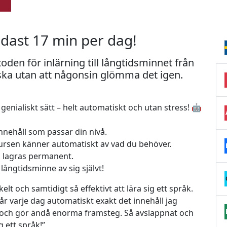
ndast 17 min per dag!
den för inlärning till långtidsminnet från
ska utan att någonsin glömma det igen.
genialiskt sätt – helt automatiskt och utan stress! 🤖
nnehåll som passar din nivå.
kursen känner automatiskt av vad du behöver.
rd lagras permanent.
 långtidsminne av sig självt!
kelt och samtidigt så effektivt att lära sig ett språk.
år varje dag automatiskt exakt det innehåll jag
t och gör ändå enorma framsteg. Så avslappnat och
g ett språk!”