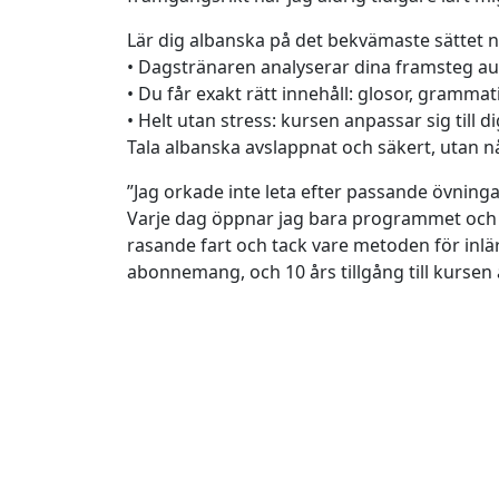
Lär dig albanska på det bekvämaste sättet 
• Dagstränaren analyserar dina framsteg au
• Du får exakt rätt innehåll: glosor, gramm
• Helt utan stress: kursen anpassar sig till d
Tala albanska avslappnat och säkert, utan n
”Jag orkade inte leta efter passande övninga
Varje dag öppnar jag bara programmet och fö
rasande fart och tack vare metoden för inlärn
abonnemang, och 10 års tillgång till kursen ä