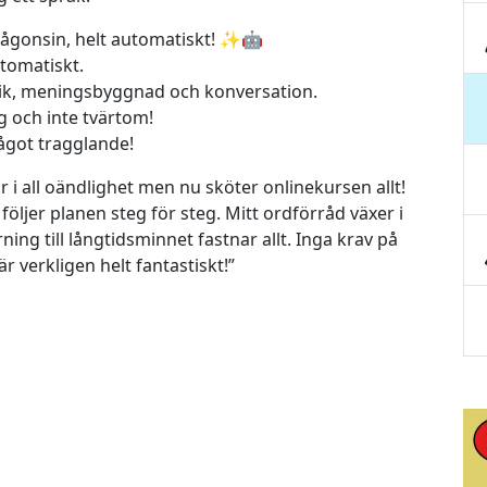
någonsin, helt automatiskt! ✨🤖
tomatiskt.
atik, meningsbyggnad och konversation.
ig och inte tvärtom!
ågot tragglande!
r i all oändlighet men nu sköter onlinekursen allt!
ljer planen steg för steg. Mitt ordförråd växer i
ing till långtidsminnet fastnar allt. Inga krav på
r verkligen helt fantastiskt!”