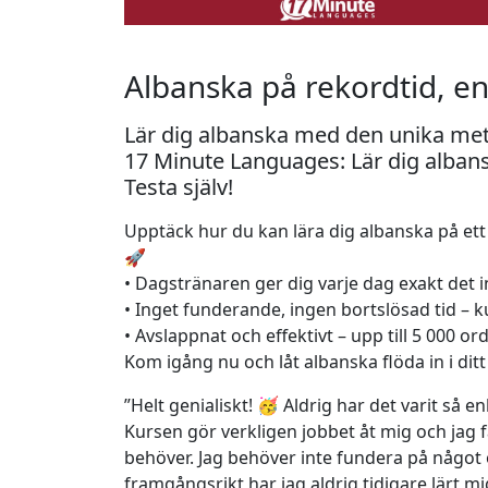
Albanska på rekordtid, e
Lär dig albanska med den unika meto
17 Minute Languages: Lär dig alban
Testa själv!
Upptäck hur du kan lära dig albanska på ett 
🚀
• Dagstränaren ger dig varje dag exakt det i
• Inget funderande, ingen bortslösad tid – 
• Avslappnat och effektivt – upp till 5 000 o
Kom igång nu och låt albanska flöda in i ditt
”Helt genialiskt! 🥳 Aldrig har det varit så en
Kursen gör verkligen jobbet åt mig och jag f
behöver. Jag behöver inte fundera på någo
framgångsrikt har jag aldrig tidigare lärt mi