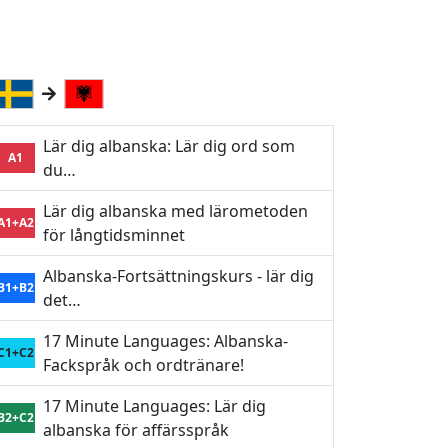
Lär dig albanska: Lär dig ord som
A1
du…
Lär dig albanska med lärometoden
A1+A2
för långtidsminnet
Albanska-Fortsättningskurs - lär dig
B1+B2
det…
17 Minute Languages: Albanska-
C1+C2
Fackspråk och ordtränare!
17 Minute Languages: Lär dig
B2+C2
albanska för affärsspråk