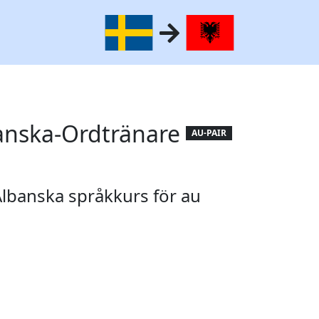
anska-Ordtränare
AU-PAIR
Albanska språkkurs för au