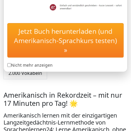
Amerikanisch Spezialwortschatz,
Auswandern in die USA
Jetzt Buch herunterladen (und
NUR
49.95 €
Amerikanisch-Sprachkurs testen)
»
Mehr Informationen
Nicht mehr anzeigen
2.000 Vokabeln
Amerikanisch in Rekordzeit – mit nur
17 Minuten pro Tag! 🌟
Amerikanisch lernen mit der einzigartigen
Langzeitgedächtnis-Lernmethode von
Sprachenlernen24: Lerne Amerikanisch, ohne