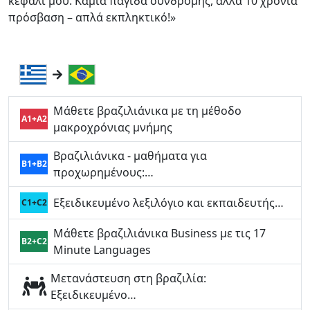
κεφάλι μου. Καμία παγίδα συνδρομής, αλλά 10 χρόνια
πρόσβαση – απλά εκπληκτικό!»
Μάθετε βραζιλιάνικα με τη μέθοδο
A1+A2
μακροχρόνιας μνήμης
Βραζιλιάνικα - μαθήματα για
B1+B2
προχωρημένους:…
Εξειδικευμένο λεξιλόγιο και εκπαιδευτής…
C1+C2
Μάθετε βραζιλιάνικα Business με τις 17
B2+C2
Minute Languages
Μετανάστευση στη βραζιλία:
Εξειδικευμένο…